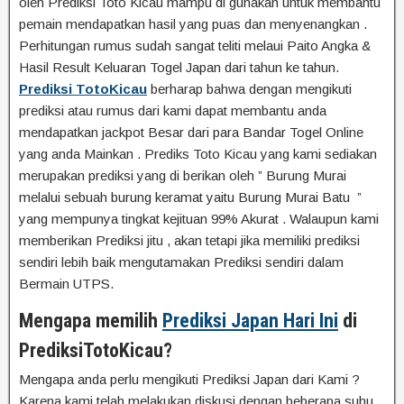
oleh Prediksi Toto Kicau mampu di gunakan untuk membantu
pemain mendapatkan hasil yang puas dan menyenangkan .
Perhitungan rumus sudah sangat teliti melaui Paito Angka &
Hasil Result Keluaran Togel Japan dari tahun ke tahun.
Prediksi TotoKicau
berharap bahwa dengan mengikuti
prediksi atau rumus dari kami dapat membantu anda
mendapatkan jackpot Besar dari para Bandar Togel Online
yang anda Mainkan . Prediks Toto Kicau yang kami sediakan
merupakan prediksi yang di berikan oleh ” Burung Murai
melalui sebuah burung keramat yaitu Burung Murai Batu ”
yang mempunya tingkat kejituan 99% Akurat . Walaupun kami
memberikan Prediksi jitu , akan tetapi jika memiliki prediksi
sendiri lebih baik mengutamakan Prediksi sendiri dalam
Bermain UTPS.
Mengapa memilih
Prediksi Japan Hari Ini
di
PrediksiTotoKicau?
Mengapa anda perlu mengikuti Prediksi Japan dari Kami ?
Karena kami telah melakukan diskusi dengan beberapa suhu