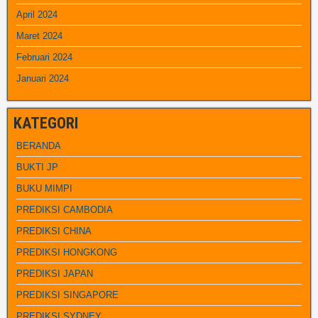
April 2024
Maret 2024
Februari 2024
Januari 2024
KATEGORI
BERANDA
BUKTI JP
BUKU MIMPI
PREDIKSI CAMBODIA
PREDIKSI CHINA
PREDIKSI HONGKONG
PREDIKSI JAPAN
PREDIKSI SINGAPORE
PREDIKSI SYDNEY