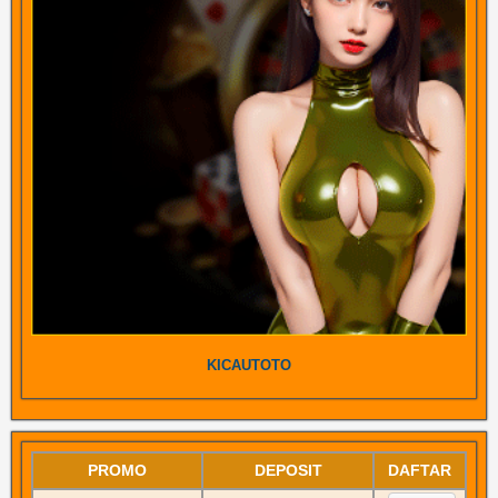
KICAUTOTO
PROMO
DEPOSIT
DAFTAR