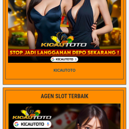
KICAUTOTO
AGEN SLOT TERBAIK