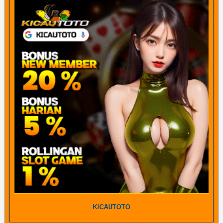
KICAUTOTO