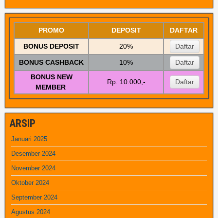
PROMO
DEPOSIT
DAFTAR
BONUS DEPOSIT
20%
Daftar
BONUS CASHBACK
10%
Daftar
BONUS NEW
Rp. 10.000,-
Daftar
MEMBER
ARSIP
Januari 2025
Desember 2024
November 2024
Oktober 2024
September 2024
Agustus 2024