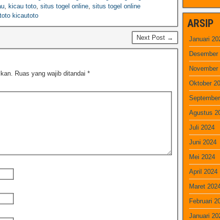
au
,
kicau toto
,
situs togel online
,
situs togel online
 toto kicautoto
ARSIP
Next Post →
Januari 20
Desember 
November 
ikan.
Ruas yang wajib ditandai
*
Oktober 2
September
Agustus 2
Juli 2024
Juni 2024
Mei 2024
April 2024
Maret 202
Februari 2
Januari 20