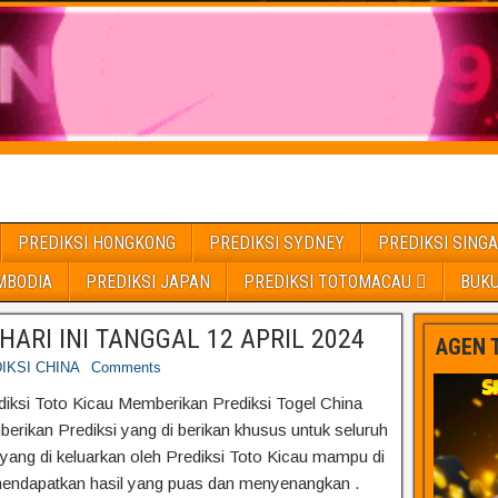
PREDIKSI HONGKONG
PREDIKSI SYDNEY
PREDIKSI SING
MBODIA
PREDIKSI JAPAN
PREDIKSI TOTOMACAU
BUKU
HARI INI TANGGAL 12 APRIL 2024
AGEN 
IKSI CHINA
Comments
iksi Toto Kicau Memberikan Prediksi Togel China
berikan Prediksi yang di berikan khusus untuk seluruh
i yang di keluarkan oleh Prediksi Toto Kicau mampu di
ndapatkan hasil yang puas dan menyenangkan .