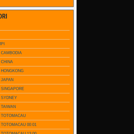
ORI
PI
I CAMBODIA
 CHINA
I HONGKONG
 JAPAN
I SINGAPORE
I SYDNEY
 TAIWAN
I TOTOMACAU
 TOTOMACAU 00:01
 TOTOMACAU 13:00