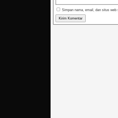
Simpan nama, email, dan situs web 