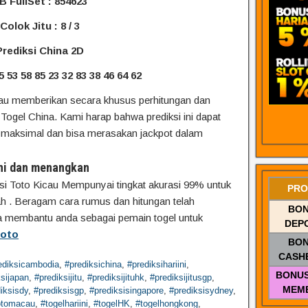
B FullSet : 854623
Colok Jitu : 8 / 3
Prediksi China 2D
5 53 58 85 23 32 83 38 46 64 62
au memberikan secara khusus perhitungan dan
 Togel China. Kami harap bahwa prediksi ini dapat
maksimal dan bisa merasakan jackpot dalam
 ini dan menangkan
iksi Toto Kicau Mempunyai tingkat akurasi 99% untuk
PR
 . Beragam cara rumus dan hitungan telah
BO
isa membantu anda sebagai pemain togel untuk
DEP
toto
BO
CASH
ediksicambodia
,
#prediksichina
,
#prediksihariini
,
BONU
ksijapan
,
#prediksijitu
,
#prediksijituhk
,
#prediksijitusgp
,
MEM
iksisdy
,
#prediksisgp
,
#prediksisingapore
,
#prediksisydney
,
otomacau
,
#togelhariini
,
#togelHK
,
#togelhongkong
,