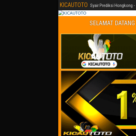
KICAUTOTO
Syair Prediksi Hongkong -
SELAMAT DATANG DI PR