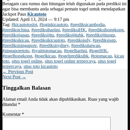
Beragam cara rumus dan hitungan telah digunakan pada prediksi ini
agar bisa membantu anda sebagai pemain togel untuk mendapatkan
Jackpot Paus
Kicautoto
Updated: April 13, 2024 — 9:17 pm
Tag:
#kicautotoslot
,
#loginkicautoto
,
#prediksicambodia
,
#prediksichina
,
#prediksihariini
,
#prediksiHK
,
#prediksihongkong
,
#prediksijapan
,
#prediksijitu
,
#prediksijituhk
,
#prediksijitusgp
,
#prediksikicau
,
#prediksikicautoto
,
#prediksisdy
,
#prediksisgp
,
#prediksisingapore
,
#prediksisydney
,
#prediksitaiwan
,
#singaporetoto
,
#syairtotomacau
,
#togelhariini
,
#togelHK
,
#togelhongkong
,
#togelkicau
,
#togelprediksihk
,
#totomacau
,
kicau
toto
,
situs togel online
,
situs togel online terpercaya
,
situs togel
terpercaya
,
situs toto kicautoto
← Previous Post
Next Post →
Tinggalkan Balasan
Alamat email Anda tidak akan dipublikasikan.
Ruas yang wajib
ditandai
*
Komentar
*