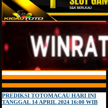
PREDIKSI TOTOMACAU HARI INI
TANGGAL 14 APRIL 2024 16:00 WIB