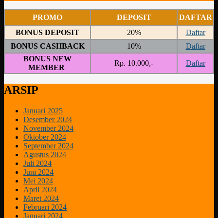
PROMO
DEPOSIT
DAFTAR
BONUS DEPOSIT
20%
Daftar
BONUS CASHBACK
10%
Daftar
BONUS NEW
Rp. 10.000,-
Daftar
MEMBER
ARSIP
Januari 2025
Desember 2024
November 2024
Oktober 2024
September 2024
Agustus 2024
Juli 2024
Juni 2024
Mei 2024
April 2024
Maret 2024
Februari 2024
Januari 2024