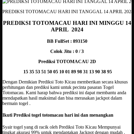
PREDIKSI TOTOMACAU HARI INI TANGGAL 14 APRIL 2024 
PREDIKSI TOTOMACAU HARI INI MINGGU 14
APRIL
2024
BB FullSet : 893150
Colok Jitu : 0 / 3
Prediksi TOTOMACAU 2D
15 35 53 51 50 05 10 01 89 98 31 13 90 38 95
Dengan Demikian Prediksi Toto Kicau memberikan secara khusus
perhitungan dan prediksi kami untuk pecinta pasaran Togel
Totomacau. Kami harap bahwa prediksi ini dapat membantu anda
mendapatkan hasil maksimal dan bisa merasakan jackpot dalam
bermain togel .
Ikuti Prediksi togel totomacau hari ini dan menangkan
Syair togel yang di racik oleh Prediksi Toto Kicau Mempunyai
tingkat akurasi 99% untuk mendaptakan Jackpot dengan mudah .