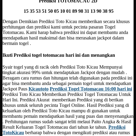
Prediksi TOTOMACAU 2D
15 35 53 51 50 05 10 01 89 98 31 13 90 38 95
Dengan Demikian Prediksi Toto Kicau memberikan secara khusus
perhitungan dan prediksi kami untuk pecinta pasaran Togel
Totomacau. Kami harap bahwa prediksi ini dapat membantu anda
mendapatkan hasil maksimal dan bisa merasakan jackpot dalam
bermain togel .
Ikuti Prediksi togel totomacau hari ini dan menangkan
Syair togel yang di racik oleh Prediksi Toto Kicau Mempunyai
tingkat akurasi 99% untuk mendaptakan Jackpot dengan mudah .
Beragam cara rumus dan hitungan telah digunakan pada prediksi ini
agar bisa membantu anda sebagai pemain togel untuk mendapatkan
Jackpot Paus
Kicautoto
Prediksi Togel Totomacau 16:00 hari ini
Prediksi Toto Kicau Memberikan Prediksi Togel Totomacau Untuk
Hari Ini. Prediksi Akurat memberikan Prediksi yang di berikan
khusus untuk seluruh pecinta Togel Online. Hasil Prediksi yang di
keluarkan oleh Prediksi Toto Kicau mampu di gunakan untuk
membantu pemain mendapatkan hasil yang puas dan menyenangkan
. Perhitungan rumus sudah sangat teliti melaui Paito Angka & Hasil
Result Keluaran Togel Totomacau dari tahun ke tahun.
Prediksi
TotoKicau
berharap bahwa dengan mengikuti prediksi atau rumus