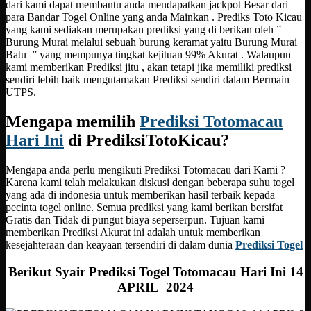
dari kami dapat membantu anda mendapatkan jackpot Besar dari
para Bandar Togel Online yang anda Mainkan . Prediks Toto Kicau
yang kami sediakan merupakan prediksi yang di berikan oleh ”
Burung Murai melalui sebuah burung keramat yaitu Burung Murai
Batu ” yang mempunya tingkat kejituan 99% Akurat . Walaupun
kami memberikan Prediksi jitu , akan tetapi jika memiliki prediksi
sendiri lebih baik mengutamakan Prediksi sendiri dalam Bermain
UTPS.
Mengapa memilih
Prediksi Totomacau
Hari Ini
di PrediksiTotoKicau?
Mengapa anda perlu mengikuti Prediksi Totomacau dari Kami ?
Karena kami telah melakukan diskusi dengan beberapa suhu togel
yang ada di indonesia untuk memberikan hasil terbaik kepada
pecinta togel online. Semua prediksi yang kami berikan bersifat
Gratis dan Tidak di pungut biaya seperserpun. Tujuan kami
memberikan Prediksi Akurat ini adalah untuk memberikan
kesejahteraan dan keayaan tersendiri di dalam dunia
Prediksi Togel
Berikut Syair Prediksi Togel Totomacau Hari Ini 14
APRIL
2024