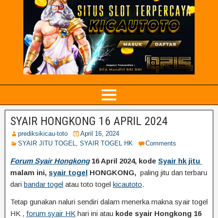
SYAIR HONGKONG 16 APRIL 2024
prediksikicau-toto
April 16, 2024
SYAIR JITU TOGEL
,
SYAIR TOGEL HK
Comments
Forum Syair Hongkong
16 April 2024, kode
Syair hk jitu
malam ini,
syair togel
HONGKONG,
paling jitu dan terbaru
dari
bandar togel
atau toto togel
kicautoto
.
Tetap gunakan naluri sendiri dalam menerka makna syair togel
HK ,
forum syair HK
hari ini atau
kode syair Hongkong 16