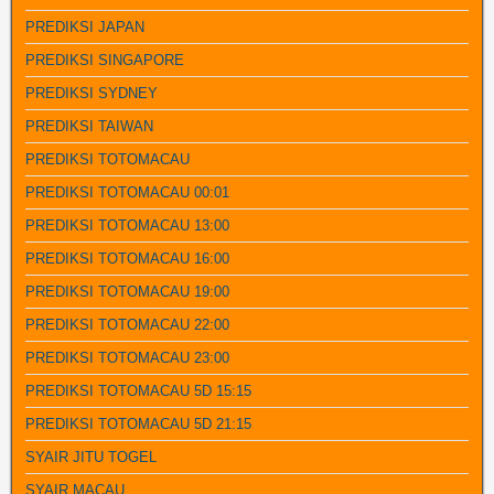
PREDIKSI JAPAN
PREDIKSI SINGAPORE
PREDIKSI SYDNEY
PREDIKSI TAIWAN
PREDIKSI TOTOMACAU
PREDIKSI TOTOMACAU 00:01
PREDIKSI TOTOMACAU 13:00
PREDIKSI TOTOMACAU 16:00
PREDIKSI TOTOMACAU 19:00
PREDIKSI TOTOMACAU 22:00
PREDIKSI TOTOMACAU 23:00
PREDIKSI TOTOMACAU 5D 15:15
PREDIKSI TOTOMACAU 5D 21:15
SYAIR JITU TOGEL
SYAIR MACAU