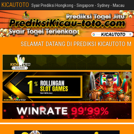
KICAUTOTO
Syair Prediksi Hongkong - Singapore - Sydney - Macau
SELAMAT DATANG DI PREDIKSI KICAUTOTO MENYED