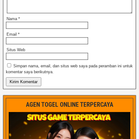
Nama
*
Email
*
Situs Web
Simpan nama, email, dan situs web saya pada peramban ini untuk
komentar saya berikutnya.
AGEN TOGEL ONLINE TERPERCAYA