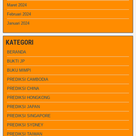
Maret 2024
Februari 2024
Januari 2024
KATEGORI
BERANDA
BUKTI JP
BUKU MIMPI
PREDIKSI CAMBODIA
PREDIKSI CHINA
PREDIKSI HONGKONG
PREDIKSI JAPAN
PREDIKSI SINGAPORE
PREDIKSI SYDNEY
PREDIKSI TAIWAN