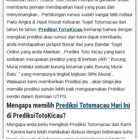
membantu pemain mendapatkan hasil yang puas dan
menyenangkan . Perhitungan rumus sudah sangat teliti melaui
Paito Angka & Hasil Result Keluaran Togel Totomacau dari
tahun ke tahun.
Prediksi TotoKicau
berharap bahwa dengan
mengikuti prediksi atau rumus dari kami dapat membantu
anda mendapatkan jackpot Besar dari para Bandar Togel
Online yang anda Mainkan . Prediks Toto Kicau yang kami
sediakan merupakan prediksi yang di berikan oleh ” Burung
Murai melalui sebuah burung keramat yaitu Burung Murai
Batu ” yang mempunya tingkat kejituan 99% Akurat .
Walaupun kami memberikan Prediksi jitu , akan tetapi jika
memiliki prediksi sendiri lebih baik mengutamakan Prediksi
sendiri dalam Bermain UTPS.
Mengapa memilih
Prediksi Totomacau Hari Ini
di PrediksiTotoKicau?
Mengapa anda perlu mengikuti Prediksi Totomacau dari Kami
? Karena kami telah melakukan diskusi dengan beberapa suhu