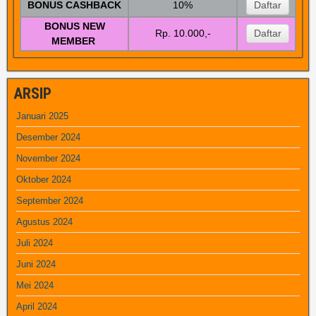
BONUS CASHBACK
10%
Daftar
BONUS NEW
Rp. 10.000,-
Daftar
MEMBER
ARSIP
Januari 2025
Desember 2024
November 2024
Oktober 2024
September 2024
Agustus 2024
Juli 2024
Juni 2024
Mei 2024
April 2024