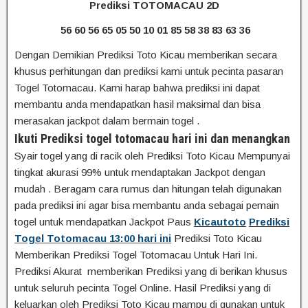
Prediksi TOTOMACAU 2D
56 60 56 65 05 50 10 01 85 58 38 83 63 36
Dengan Demikian Prediksi Toto Kicau memberikan secara
khusus perhitungan dan prediksi kami untuk pecinta pasaran
Togel Totomacau. Kami harap bahwa prediksi ini dapat
membantu anda mendapatkan hasil maksimal dan bisa
merasakan jackpot dalam bermain togel .
Ikuti Prediksi togel totomacau hari ini dan menangkan
Syair togel yang di racik oleh Prediksi Toto Kicau Mempunyai
tingkat akurasi 99% untuk mendaptakan Jackpot dengan
mudah . Beragam cara rumus dan hitungan telah digunakan
pada prediksi ini agar bisa membantu anda sebagai pemain
togel untuk mendapatkan Jackpot Paus
Kicautoto
Prediksi
Togel Totomacau 13:00 hari ini
Prediksi Toto Kicau
Memberikan Prediksi Togel Totomacau Untuk Hari Ini.
Prediksi Akurat memberikan Prediksi yang di berikan khusus
untuk seluruh pecinta Togel Online. Hasil Prediksi yang di
keluarkan oleh Prediksi Toto Kicau mampu di gunakan untuk