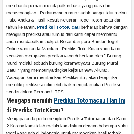
membantu pemain mendapatkan hasil yang puas dan
menyenangkan . Perhitungan rumus sudah sangat teliti melaui
Paito Angka & Hasil Result Keluaran Togel Totomacau dari
tahun ke tahun.
Prediksi TotoKicau
berharap bahwa dengan
mengikuti prediksi atau rumus dari kami dapat membantu
anda mendapatkan jackpot Besar dari para Bandar Togel
Online yang anda Mainkan . Prediks Toto Kicau yang kami
sediakan merupakan prediksi yang di berikan oleh ” Burung
Murai melalui sebuah burung keramat yaitu Burung Murai
Batu ” yang mempunya tingkat kejituan 99% Akurat .
Walaupun kami memberikan Prediksi jitu , akan tetapi jika
memiliki prediksi sendiri lebih baik mengutamakan Prediksi
sendiri dalam Bermain UTPS.
Mengapa memilih
Prediksi Totomacau Hari Ini
di PrediksiTotoKicau?
Mengapa anda perlu mengikuti Prediksi Totomacau dari Kami
? Karena kami telah melakukan diskusi dengan beberapa suhu
togel yang ada di indonesia untuk memberikan hasil terbaik