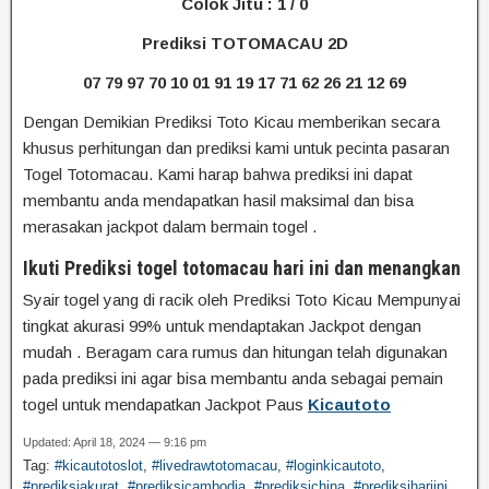
Colok Jitu : 1 / 0
Prediksi TOTOMACAU 2D
07 79 97 70 10 01 91 19 17 71 62 26 21 12 69
Dengan Demikian Prediksi Toto Kicau memberikan secara
khusus perhitungan dan prediksi kami untuk pecinta pasaran
Togel Totomacau. Kami harap bahwa prediksi ini dapat
membantu anda mendapatkan hasil maksimal dan bisa
merasakan jackpot dalam bermain togel .
Ikuti Prediksi togel totomacau hari ini dan menangkan
Syair togel yang di racik oleh Prediksi Toto Kicau Mempunyai
tingkat akurasi 99% untuk mendaptakan Jackpot dengan
mudah . Beragam cara rumus dan hitungan telah digunakan
pada prediksi ini agar bisa membantu anda sebagai pemain
togel untuk mendapatkan Jackpot Paus
Kicautoto
Updated: April 18, 2024 — 9:16 pm
Tag:
#kicautotoslot
,
#livedrawtotomacau
,
#loginkicautoto
,
#prediksiakurat
,
#prediksicambodia
,
#prediksichina
,
#prediksihariini
,