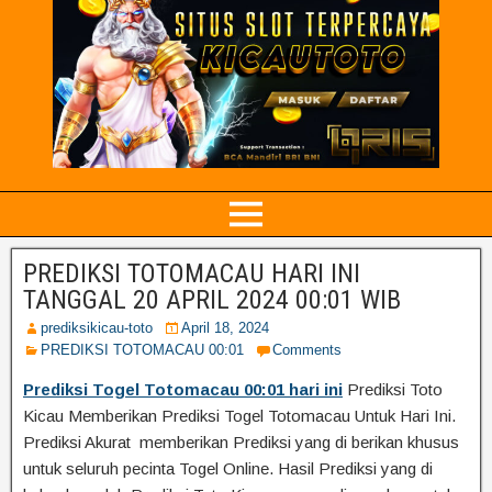
PREDIKSI TOTOMACAU HARI INI
TANGGAL 20 APRIL 2024 00:01 WIB
prediksikicau-toto
April 18, 2024
PREDIKSI TOTOMACAU 00:01
Comments
Prediksi Togel Totomacau 00:01 hari ini
Prediksi Toto
Kicau Memberikan Prediksi Togel Totomacau Untuk Hari Ini.
Prediksi Akurat memberikan Prediksi yang di berikan khusus
untuk seluruh pecinta Togel Online. Hasil Prediksi yang di