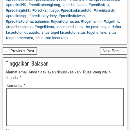
#prediksiHK
,
#prediksihongkong
,
#prediksijapan
,
#prediksijitu
,
#prediksijituhk
,
#prediksijitusgp
,
#prediksikicautoto
,
#prediksisdy
,
#prediksisgp
,
#prediksisydney
,
#prediksitaiwan
,
#prediksitotomacauhariini
,
#syairtotomacau
,
#togelhariini
,
#togelHK
,
#togelhongkong
,
#togelkicau
,
#togelprediksihk
,
bo pasti bayar
,
daftar
kicautoto
,
kicautoto
,
situs togel kicautoto
,
situs togel online
,
situs
togel terpercaya
,
situs toto kicautoto
← Previous Post
Next Post →
Tinggalkan Balasan
Alamat email Anda tidak akan dipublikasikan.
Ruas yang wajib
ditandai
*
Komentar
*