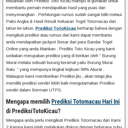
keluarkan oleh Prediksi Toto Kicau mampu di gunakan untuk
membantu pemain mendapatkan hasil yang puas dan
menyenangkan . Perhitungan rumus sudah sangat teliti melaui
Paito Angka & Hasil Result Keluaran Togel Totomacau dari
tahun ke tahun.
Prediksi TotoKicau
berharap bahwa dengan
mengikuti prediksi atau rumus dari kami dapat membantu
anda mendapatkan jackpot Besar dari para Bandar Togel
Online yang anda Mainkan . Prediks Toto Kicau yang kami
sediakan merupakan prediksi yang di berikan oleh ” Burung
Murai melalui sebuah burung keramat yaitu Burung Murai
Batu ” yang mempunya tingkat kejituan 99% Akurat .
Walaupun kami memberikan Prediksi jitu , akan tetapi jika
memiliki prediksi sendiri lebih baik mengutamakan Prediksi
sendiri dalam Bermain UTPS.
Mengapa memilih
Prediksi Totomacau Hari Ini
di PrediksiTotoKicau?
Mengapa anda perlu mengikuti Prediksi Totomacau dari Kami
? Karena kami telah melakukan diskusi dengan beberapa suhu