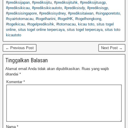
#prediksijapan
,
#prediksijitu
,
#prediksijituhk
,
#prediksijitusgp
,
#prediksikicau
,
#prediksikicautoto
,
#prediksisdy
,
#prediksisgp
,
#prediksisingapore
,
#prediksisydney
,
#prediksitaiwan
,
#singaporetoto
,
#syairtotomacau
,
#togelhariini
,
#togelHK
,
#togelhongkong
,
#togelkicau
,
#togelprediksihk
,
#totomacau
,
kicau toto
,
situs togel
online
,
situs togel online terpercaya
,
situs togel terpercaya
,
situs toto
kicautoto
← Previous Post
Next Post →
Tinggalkan Balasan
Alamat email Anda tidak akan dipublikasikan.
Ruas yang wajib
ditandai
*
Komentar
*
Nama
*