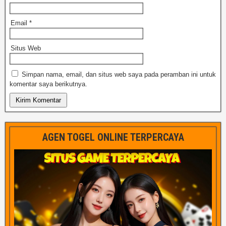
Email
*
Situs Web
Simpan nama, email, dan situs web saya pada peramban ini untuk
komentar saya berikutnya.
AGEN TOGEL ONLINE TERPERCAYA