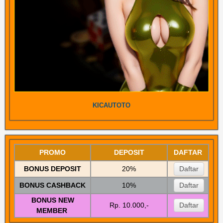
KICAUTOTO
PROMO
DEPOSIT
DAFTAR
BONUS DEPOSIT
20%
Daftar
BONUS CASHBACK
10%
Daftar
BONUS NEW
Rp. 10.000,-
Daftar
MEMBER