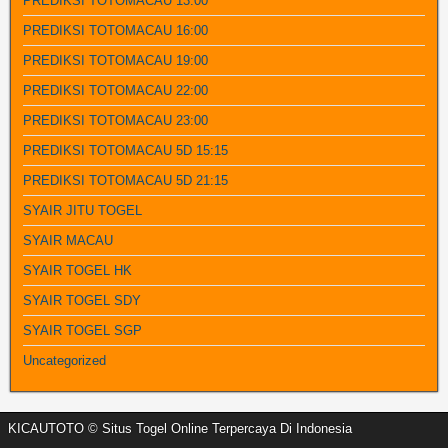
PREDIKSI TOTOMACAU 13:00
PREDIKSI TOTOMACAU 16:00
PREDIKSI TOTOMACAU 19:00
PREDIKSI TOTOMACAU 22:00
PREDIKSI TOTOMACAU 23:00
PREDIKSI TOTOMACAU 5D 15:15
PREDIKSI TOTOMACAU 5D 21:15
SYAIR JITU TOGEL
SYAIR MACAU
SYAIR TOGEL HK
SYAIR TOGEL SDY
SYAIR TOGEL SGP
Uncategorized
KICAUTOTO © Situs Togel Online Terpercaya Di Indonesia