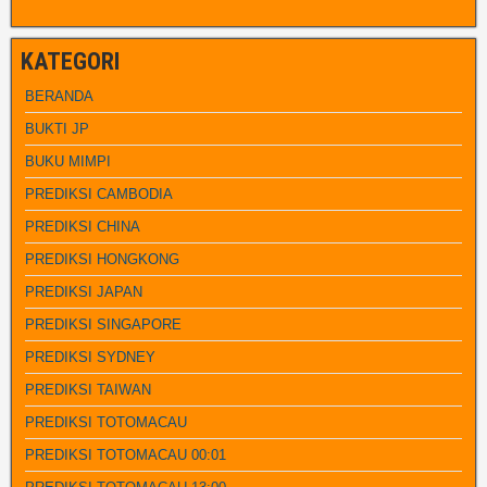
KATEGORI
BERANDA
BUKTI JP
BUKU MIMPI
PREDIKSI CAMBODIA
PREDIKSI CHINA
PREDIKSI HONGKONG
PREDIKSI JAPAN
PREDIKSI SINGAPORE
PREDIKSI SYDNEY
PREDIKSI TAIWAN
PREDIKSI TOTOMACAU
PREDIKSI TOTOMACAU 00:01