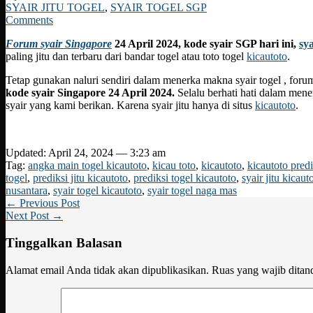
SYAIR JITU TOGEL
,
SYAIR TOGEL SGP
Comments
Forum syair Singapore
24 April 2024, kode syair SGP hari ini,
sya
paling jitu dan terbaru dari bandar togel atau toto togel
kicautoto
.
Tetap gunakan naluri sendiri dalam menerka makna syair togel , forum
kode syair Singapore 24 April 2024.
Selalu berhati hati dalam mene
syair yang kami berikan. Karena syair jitu hanya di situs
kicautoto
.
Updated: April 24, 2024 — 3:23 am
Tag:
angka main togel kicautoto
,
kicau toto
,
kicautoto
,
kicautoto predi
togel
,
prediksi jitu kicautoto
,
prediksi togel kicautoto
,
syair jitu kicaut
nusantara
,
syair togel kicautoto
,
syair togel naga mas
← Previous Post
Next Post →
Tinggalkan Balasan
Alamat email Anda tidak akan dipublikasikan.
Ruas yang wajib ditan