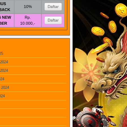
NUS
10%
Daftar
BACK
S NEW
Rp.
Daftar
BER
10.000,-
25
2024
2024
024
 2024
024