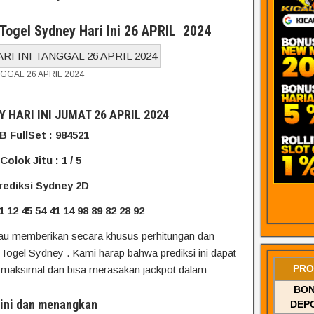
 Togel Sydney Hari Ini 26 APRIL
2024
GGAL 26 APRIL 2024
Y HARI INI JUMAT 26 APRIL
2024
B FullSet : 984521
Colok Jitu : 1 / 5
rediksi Sydney 2D
1 12 45 54 41 14 98 89 82 28 92
au memberikan secara khusus perhitungan dan
 Togel Sydney . Kami harap bahwa prediksi ini dapat
PR
maksimal dan bisa merasakan jackpot dalam
BO
i ini dan menangkan
DEP