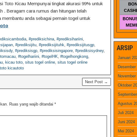
iksi Toto Kicau Mempunyai tingkat akurasi 99% untuk
BO
CASH
 . Beragam cara rumus dan hitungan telah
isa membantu anda sebagai pemain togel untuk
BONU
MEM
toto
ediksicambodia
,
#prediksichina
,
#prediksihariini
,
ksijapan
,
#prediksijitu
,
#prediksijituhk
,
#prediksijitusgp
,
ARSIP
iksisdy
,
#prediksisgp
,
#prediksisingapore
,
#prediksisydney
,
otomacau
,
#togelhariini
,
#togelHK
,
#togelhongkong
,
Januari 20
au
,
kicau toto
,
situs togel online
,
situs togel online
Desember 
 toto kicautoto
November 
Next Post →
Oktober 2
September
Agustus 2
ikan.
Ruas yang wajib ditandai
*
Juli 2024
Juni 2024
Mei 2024