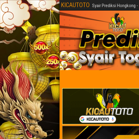
KICAUTOTO
Syair Prediksi Hongkong -