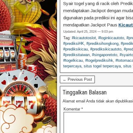
Syair togel yang di racik oleh Pred
mendaptakan Jackpot dengan mudah
digunakan pada prediksi ini agar b
mendapatkan Jackpot Paus
Kicau
Updated: April 25, 2024 — 9:03 pm
Tag:
#kicautotoslot
,
#loginkicautoto
,
#pr
#prediksiHK
,
#prediksihongkong
,
#predi
#prediksikicau
,
#prediksikicautoto
,
#pred
#prediksitaiwan
,
#singaporetoto
,
#syairt
#togelkicau
,
#togelprediksihk
,
#totomac
terpercaya
,
situs togel terpercaya
,
situs
← Previous Post
Tinggalkan Balasan
Alamat email Anda tidak akan dipublikas
Komentar
*