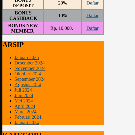
BONUS
20%
Daftar
DEPOSIT
BONUS
10%
Daftar
CASHBACK
BONUS NEW
Rp. 10.000,-
Daftar
MEMBER
ARSIP
Januari 2025
Desember 2024
November 2024
Oktober 2024
September 2024
Agustus 2024
Juli 2024
Juni 2024
Mei 2024
April 2024
Maret 2024
Februari 2024
Januari 2024