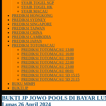
SYAIR TOGEL SGP
SYAIR TOGEL HK
SYAIR MACAU
PREDIKSI HONGKONG
PREDIKSI SYDNEY
PREDIKSI SINGAPORE
PREDIKSI TAIWAN
PREDIKSI CHINA
PREDIKSI CAMBODIA
PREDIKSI JAPAN
PREDIKSI TOTOMACAU
PREDIKSI TOTOMACAU 13:00
PREDIKSI TOTOMACAU 16:00
PREDIKSI TOTOMACAU 19:00
PREDIKSI TOTOMACAU 22:00
PREDIKSI TOTOMACAU 23:00
PREDIKSI TOTOMACAU 00:01
PREDIKSI TOTOMACAU 5D 15:15
PREDIKSI TOTOMACAU 5D 21:15
BUKU MIMPI
BUKTI JP
BUKTI JP JOWO POOLS DI BAYAR LUNA
Lunas 26 April 2024