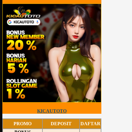
KICAUTOTO
PROMO
DEPOSIT
DAFTAR