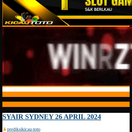
SYAIR SYDNEY 26 APRIL 2024
prediksikicau-toto