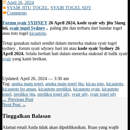
April 26, 2024
SYAIR JITU TOGEL
,
SYAIR TOGEL SDY
Comments
Forum syair SYDNEY
26 April 2024, kode syair sdy jitu Siang
ini,
syair togel Sydney
,
paling jitu dan terbaru dari bandar togel
atau toto togel
kicautoto
.
Tetap gunakan naluri sendiri dalam menerka makna syair togel
sydney , forum syair sdyney hari ini atau
kode syair Sydney 26
April 2024.
Selalu berhati hati dalam menerka maksud di balik syair
syair
yang kami berikan.
Updated: April 26, 2024 — 3:30 am
Tag:
angka main togel
,
angka main togel jitu
,
kicau toto
,
kicautoto
,
kicautoto bo aman
,
kicautoto prediksi
,
kicautoto syair
,
kicautoto
togel
,
prediksi jitu
,
prediksi togel sdy
,
syair sdy
,
syair togel sdy
← Previous Post
Next Post →
Tinggalkan Balasan
Alamat email Anda tidak akan dipublikasikan.
Ruas yang wajib