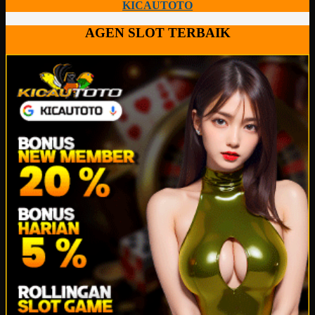
KICAUTOTO
AGEN SLOT TERBAIK