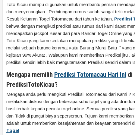
Toto Kicau mampu di gunakan untuk membantu pemain mendapat
dan menyenangkan . Perhitungan rumus sudah sangat teliti melau
Result Keluaran Togel Totomacau dari tahun ke tahun.
Prediksi
bahwa dengan mengikuti prediksi atau rumus dari kami dapat m
mendapatkan jackpot Besar dari para Bandar Togel Online yang 
Toto Kicau yang kami sediakan merupakan prediksi yang di berik
melalui sebuah burung keramat yaitu Burung Murai Batu ” yang
kejituan 99% Akurat . Walaupun kami memberikan Prediksi jitu , aka
prediksi sendiri lebih baik mengutamakan Prediksi sendiri dala
Mengapa memilih
Prediksi Totomacau Hari Ini
di
PrediksiTotoKicau?
Mengapa anda perlu mengikuti Prediksi Totomacau dari Kami ? K
melakukan diskusi dengan beberapa suhu togel yang ada di indo
hasil terbaik kepada pecinta togel online. Semua prediksi yang kam
dan Tidak di pungut biaya seperserpun. Tujuan kami memberikan P
adalah untuk memberikan kesejahteraan dan keayaan tersendiri d
Togel