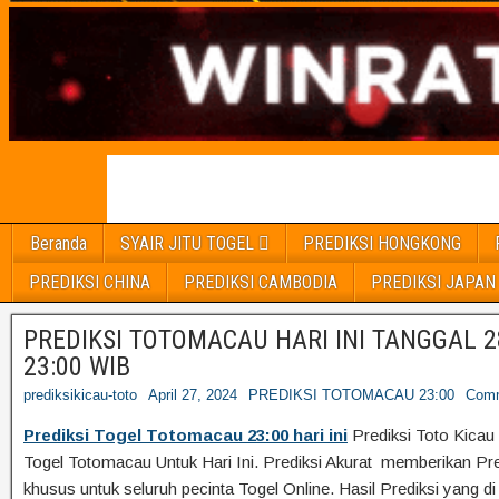
Beranda
SYAIR JITU TOGEL
PREDIKSI HONGKONG
PREDIKSI CHINA
PREDIKSI CAMBODIA
PREDIKSI JAPAN
PREDIKSI TOTOMACAU HARI INI TANGGAL 2
23:00 WIB
prediksikicau-toto
April 27, 2024
PREDIKSI TOTOMACAU 23:00
Com
Prediksi Togel Totomacau 23:00 hari ini
Prediksi Toto Kicau
Togel Totomacau Untuk Hari Ini. Prediksi Akurat memberikan Pred
khusus untuk seluruh pecinta Togel Online. Hasil Prediksi yang di