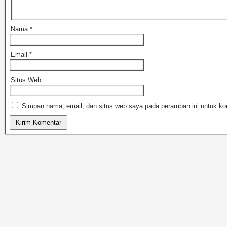
Nama
*
Email
*
Situs Web
Simpan nama, email, dan situs web saya pada peramban ini untuk ko