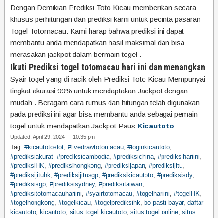
Dengan Demikian Prediksi Toto Kicau memberikan secara
khusus perhitungan dan prediksi kami untuk pecinta pasaran
Togel Totomacau. Kami harap bahwa prediksi ini dapat
membantu anda mendapatkan hasil maksimal dan bisa
merasakan jackpot dalam bermain togel .
Ikuti Prediksi togel totomacau hari ini dan menangkan
Syair togel yang di racik oleh Prediksi Toto Kicau Mempunyai
tingkat akurasi 99% untuk mendaptakan Jackpot dengan
mudah . Beragam cara rumus dan hitungan telah digunakan
pada prediksi ini agar bisa membantu anda sebagai pemain
togel untuk mendapatkan Jackpot Paus
Kicautoto
Updated: April 29, 2024 — 10:35 pm
Tag:
#kicautotoslot
,
#livedrawtotomacau
,
#loginkicautoto
,
#prediksiakurat
,
#prediksicambodia
,
#prediksichina
,
#prediksihariini
,
#prediksiHK
,
#prediksihongkong
,
#prediksijapan
,
#prediksijitu
,
#prediksijituhk
,
#prediksijitusgp
,
#prediksikicautoto
,
#prediksisdy
,
#prediksisgp
,
#prediksisydney
,
#prediksitaiwan
,
#prediksitotomacauhariini
,
#syairtotomacau
,
#togelhariini
,
#togelHK
,
#togelhongkong
,
#togelkicau
,
#togelprediksihk
,
bo pasti bayar
,
daftar
kicautoto
,
kicautoto
,
situs togel kicautoto
,
situs togel online
,
situs