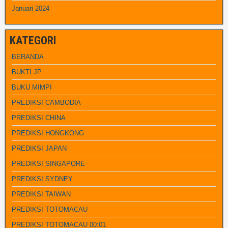
Januari 2024
KATEGORI
BERANDA
BUKTI JP
BUKU MIMPI
PREDIKSI CAMBODIA
PREDIKSI CHINA
PREDIKSI HONGKONG
PREDIKSI JAPAN
PREDIKSI SINGAPORE
PREDIKSI SYDNEY
PREDIKSI TAIWAN
PREDIKSI TOTOMACAU
PREDIKSI TOTOMACAU 00:01