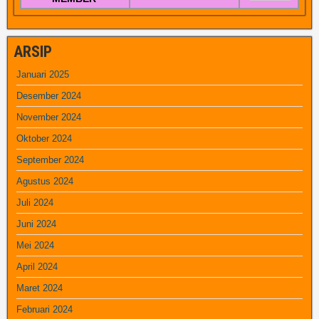
ARSIP
Januari 2025
Desember 2024
November 2024
Oktober 2024
September 2024
Agustus 2024
Juli 2024
Juni 2024
Mei 2024
April 2024
Maret 2024
Februari 2024