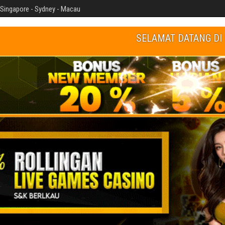
 Singapore - Sydney - Macau
SELAMAT DATANG DI PREDIK