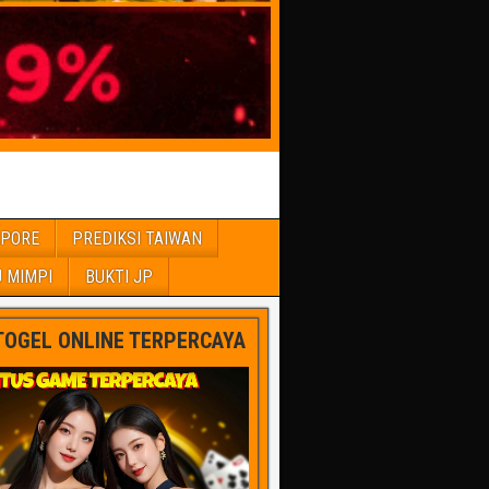
APORE
PREDIKSI TAIWAN
 MIMPI
BUKTI JP
TOGEL ONLINE TERPERCAYA