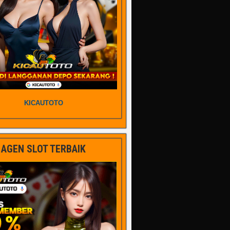
KICAUTOTO
AGEN SLOT TERBAIK