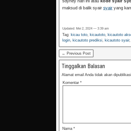
sdyney hari ini atau
kode syair Sy
maksud di balik syair
syair
yang kami
Updated: Mei 2, 2024 — 3:39 am
Tag:
kicau toto
,
kicautoto
,
kicautoto aks
login
,
kicautoto prediksi
,
kicautoto syair
← Previous Post
Tinggalkan Balasan
Alamat email Anda tidak akan dipublikas
Komentar
*
Nama
*