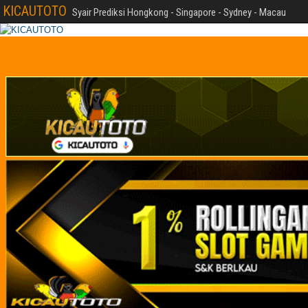
KICAUTOTO
Syair Prediksi Hongkong - Singapore - Sydney - Macau