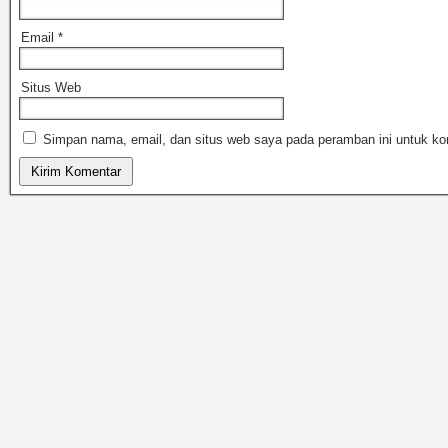
Email
*
Situs Web
Simpan nama, email, dan situs web saya pada peramban ini untuk ko