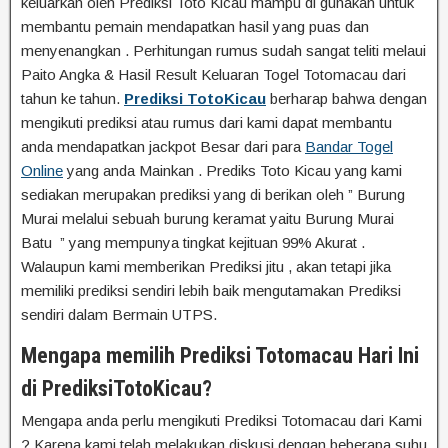
keluarkan oleh Prediksi Toto Kicau mampu di gunakan untuk
membantu pemain mendapatkan hasil yang puas dan
menyenangkan . Perhitungan rumus sudah sangat teliti melaui
Paito Angka & Hasil Result Keluaran Togel Totomacau dari
tahun ke tahun.
Prediksi TotoKicau
berharap bahwa dengan
mengikuti prediksi atau rumus dari kami dapat membantu
anda mendapatkan jackpot Besar dari para
Bandar Togel
Online
yang anda Mainkan . Prediks Toto Kicau yang kami
sediakan merupakan prediksi yang di berikan oleh ” Burung
Murai melalui sebuah burung keramat yaitu Burung Murai
Batu ” yang mempunya tingkat kejituan 99% Akurat .
Walaupun kami memberikan Prediksi jitu , akan tetapi jika
memiliki prediksi sendiri lebih baik mengutamakan Prediksi
sendiri dalam Bermain UTPS.
Mengapa memilih Prediksi Totomacau Hari Ini
di PrediksiTotoKicau?
Mengapa anda perlu mengikuti Prediksi Totomacau dari Kami
? Karena kami telah melakukan diskusi dengan beberapa suhu