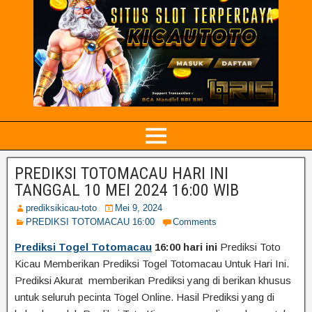
PREDIKSI TOTOMACAU HARI INI
TANGGAL 10 MEI 2024 16:00 WIB
prediksikicau-toto
Mei 9, 2024
PREDIKSI TOTOMACAU 16:00
Comments
Prediksi Togel Totomacau
16:00 hari ini
Prediksi Toto
Kicau Memberikan Prediksi Togel Totomacau Untuk Hari Ini.
Prediksi Akurat memberikan Prediksi yang di berikan khusus
untuk seluruh pecinta Togel Online. Hasil Prediksi yang di