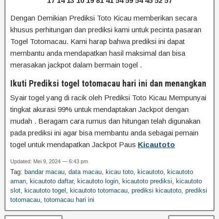
17 14 13 10 19 81 41 54 59 54 45 52 57
Dengan Demikian Prediksi Toto Kicau memberikan secara
khusus perhitungan dan prediksi kami untuk pecinta pasaran
Togel Totomacau. Kami harap bahwa prediksi ini dapat
membantu anda mendapatkan hasil maksimal dan bisa
merasakan jackpot dalam bermain togel .
Ikuti Prediksi togel totomacau hari ini dan menangkan
Syair togel yang di racik oleh Prediksi Toto Kicau Mempunyai
tingkat akurasi 99% untuk mendaptakan Jackpot dengan
mudah . Beragam cara rumus dan hitungan telah digunakan
pada prediksi ini agar bisa membantu anda sebagai pemain
togel untuk mendapatkan Jackpot Paus
Kicautoto
Updated: Mei 9, 2024 — 6:43 pm
Tag:
bandar macau
,
data macau
,
kicau toto
,
kicautoto
,
kicautoto
aman
,
kicautoto daftar
,
kicautoto login
,
kicautoto prediksi
,
kicautoto
slot
,
kicautoto togel
,
kicautoto totomacau
,
prediksi kicautoto
,
prediksi
totomacau
,
totomacau hari ini