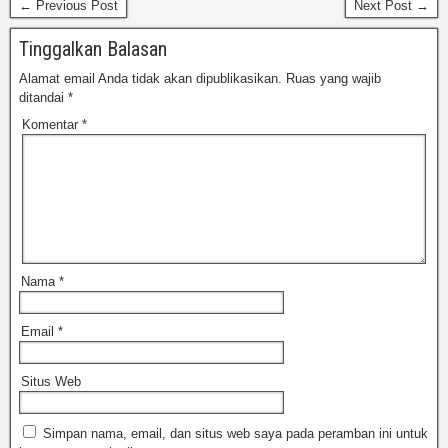
← Previous Post
Next Post →
Tinggalkan Balasan
Alamat email Anda tidak akan dipublikasikan.
Ruas yang wajib
ditandai
*
Komentar
*
Nama
*
Email
*
Situs Web
Simpan nama, email, dan situs web saya pada peramban ini untuk