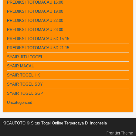
PREDIKSI TOTOMACAU 16:00
PREDIKSI TOTOMACAU 19:00
PREDIKSI TOTOMACAU 22:00
PREDIKSI TOTOMACAU 23:00
PREDIKSI TOTOMACAU 5D 15:15
PREDIKSI TOTOMACAU 5D 21:15
SYAIR JITU TOGEL
SYAIR MACAU
SYAIR TOGEL HK
SYAIR TOGEL SDY
SYAIR TOGEL SGP
Uncategorized
KICAUTOTO © Situs Togel Online Terpercaya Di Indonesia
Frontier Theme