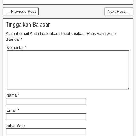
← Previous Post
Next Post →
Tinggalkan Balasan
Alamat email Anda tidak akan dipublikasikan.
Ruas yang wajib
ditandai
*
Komentar
*
Nama
*
Email
*
Situs Web