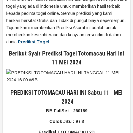
togel yang ada di indonesia untuk memberikan hasil terbaik
kepada pecinta togel online. Semua prediksi yang kami
berikan bersifat Gratis dan Tidak di pungut biaya seperserpun.
Tujuan kami memberikan Prediksi Akurat ini adalah untuk
memberikan kesejahteraan dan keayaan tersendiri di dalam
dunia
Prediksi Togel
Berikut Syair Prediksi Togel Totomacau Hari Ini
11 MEI
2024
PREDIKSI TOTOMACAU HARI INI Sabtu 11 MEI
2024
BB FullSet : 260189
Colok Jitu : 9 / 8
Prediksi TOTOMACAU 2D