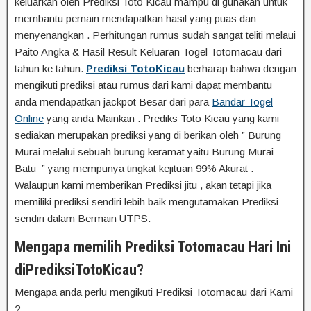
keluarkan oleh Prediksi Toto Kicau mampu di gunakan untuk
membantu pemain mendapatkan hasil yang puas dan
menyenangkan . Perhitungan rumus sudah sangat teliti melaui
Paito Angka & Hasil Result Keluaran Togel Totomacau dari
tahun ke tahun.
Prediksi TotoKicau
berharap bahwa dengan
mengikuti prediksi atau rumus dari kami dapat membantu
anda mendapatkan jackpot Besar dari para
Bandar Togel
Online
yang anda Mainkan . Prediks Toto Kicau yang kami
sediakan merupakan prediksi yang di berikan oleh ” Burung
Murai melalui sebuah burung keramat yaitu Burung Murai
Batu ” yang mempunya tingkat kejituan 99% Akurat .
Walaupun kami memberikan Prediksi jitu , akan tetapi jika
memiliki prediksi sendiri lebih baik mengutamakan Prediksi
sendiri dalam Bermain UTPS.
Mengapa memilih Prediksi Totomacau Hari Ini
diPrediksiTotoKicau?
Mengapa anda perlu mengikuti Prediksi Totomacau dari Kami
?