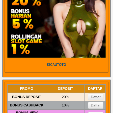
KICAUTOTO
PROMO
DEPOSIT
DAFTAR
BONUS DEPOSIT
20%
Daftar
BONUS CASHBACK
10%
Daftar
BONUS NEW