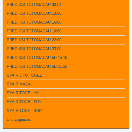
PREDIKSI TOTOMACAU 00:01
PREDIKSI TOTOMACAU 13:00
PREDIKSI TOTOMACAU 16:00
PREDIKSI TOTOMACAU 19:00
PREDIKSI TOTOMACAU 22:00
PREDIKSI TOTOMACAU 23:00
PREDIKSI TOTOMACAU 5D 15:15
PREDIKSI TOTOMACAU 5D 21:15
SYAIR JITU TOGEL
SYAIR MACAU
SYAIR TOGEL HK
SYAIR TOGEL SDY
SYAIR TOGEL SGP
Uncategorized