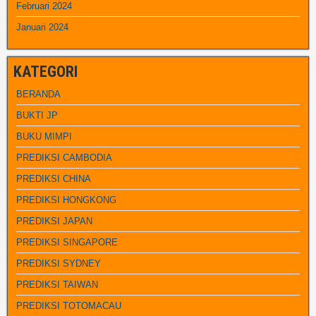
Februari 2024
Januari 2024
KATEGORI
BERANDA
BUKTI JP
BUKU MIMPI
PREDIKSI CAMBODIA
PREDIKSI CHINA
PREDIKSI HONGKONG
PREDIKSI JAPAN
PREDIKSI SINGAPORE
PREDIKSI SYDNEY
PREDIKSI TAIWAN
PREDIKSI TOTOMACAU