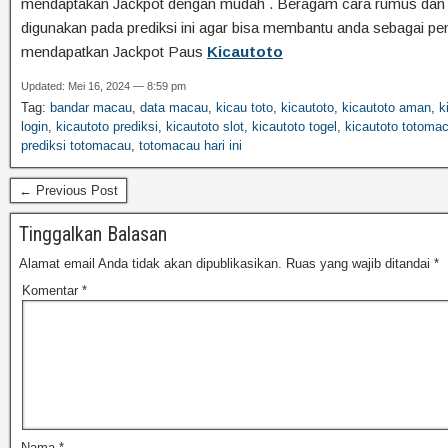
mendaptakan Jackpot dengan mudah . Beragam cara rumus dan h
digunakan pada prediksi ini agar bisa membantu anda sebagai pe
mendapatkan Jackpot Paus
Kicautoto
Updated: Mei 16, 2024 — 8:59 pm
Tag:
bandar macau
,
data macau
,
kicau toto
,
kicautoto
,
kicautoto aman
,
k
login
,
kicautoto prediksi
,
kicautoto slot
,
kicautoto togel
,
kicautoto totoma
prediksi totomacau
,
totomacau hari ini
← Previous Post
Tinggalkan Balasan
Alamat email Anda tidak akan dipublikasikan.
Ruas yang wajib ditandai
*
Komentar
*
Nama
*