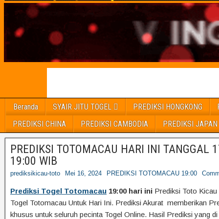
Beranda
SYAIR JITU TOGEL
PREDIKSI HONGKONG
PREDIKSI CHINA
PREDIKSI CAMBODIA
PREDIKSI JAPAN
PREDIKSI TOTOMACAU HARI INI TANGGAL 1
19:00 WIB
prediksikicau-toto
Mei 16, 2024
PREDIKSI TOTOMACAU 19:00
Comm
Prediksi Togel Totomacau
19:00 hari ini
Prediksi Toto Kicau
Togel Totomacau Untuk Hari Ini. Prediksi Akurat memberikan Pred
khusus untuk seluruh pecinta Togel Online. Hasil Prediksi yang di