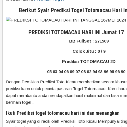
Berikut Syair Prediksi Togel Totomacau Hari I
PREDIKSI TOTOMACAU HARI INI Jumat 17
BB FullSet : 271509
Colok Jitu : 0
/ 9
Prediksi TOTOMACAU 2D
05 03 04 06 09 07 08 02 94 93 96 98 96 90
Dengan Demikian Prediksi Toto Kicau memberikan secara khusu
prediksi kami untuk pecinta pasaran Togel Totomacau. Kami harap
dapat membantu anda mendapatkan hasil maksimal dan bisa mer
bermain togel .
Ikuti Prediksi togel totomacau hari ini dan menangkan
Syair togel yang di racik oleh Prediksi Toto Kicau Mempunyai tin