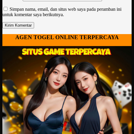
Simpan nama, email, dan situs web saya pada peramban ini
untuk komentar saya berikutnya.
AGEN TOGEL ONLINE TERPERCAYA