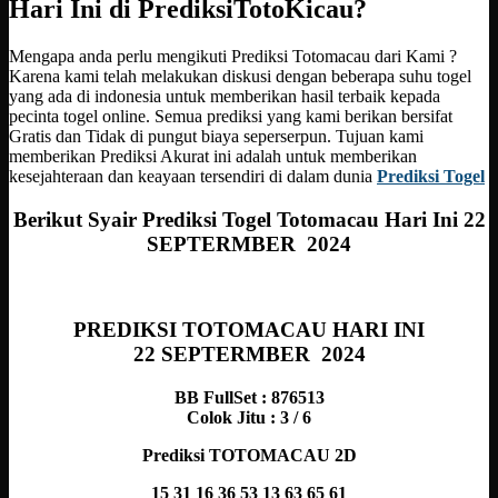
Hari Ini di PrediksiTotoKicau?
Mengapa anda perlu mengikuti Prediksi Totomacau dari Kami ?
Karena kami telah melakukan diskusi dengan beberapa suhu togel
yang ada di indonesia untuk memberikan hasil terbaik kepada
pecinta togel online. Semua prediksi yang kami berikan bersifat
Gratis dan Tidak di pungut biaya seperserpun. Tujuan kami
memberikan Prediksi Akurat ini adalah untuk memberikan
kesejahteraan dan keayaan tersendiri di dalam dunia
Prediksi Togel
Berikut Syair Prediksi Togel Totomacau Hari Ini 22
SEPTERMBER
2024
PREDIKSI TOTOMACAU HARI INI
22
SEPTERMBER
2024
BB FullSet : 876513
Colok Jitu : 3 / 6
Prediksi TOTOMACAU 2D
15 31 16 36 53 13 63 65 61