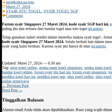
prediksikicau-toto
Maret 27, 2024
SYAIR JITU TOGEL
,
SYAIR TOGEL SGP
Comments
Forum syair Singapore 27 Maret 2024, kode syair SGP hari ini,
s
paling jitu dan terbaru dari bandar togel atau toto togel
kicautoto
.
Tetap gunakan naluri sendiri dalam menerka makna syair togel , forum
kode syair Singapore 27 Maret 2024.
Selalu berhati hati dalam men
syair yang kami berikan. Karena syair jitu hanya di situs
kicautoto
.
Updated: Maret 27, 2024 — 6:30 am
Tag:
agen togel online
,
angka main togel singapore
,
angka main togel 
bandar togel online
,
forum syair jitu hari ini
,
forum syair singapore
,
ki
prediksi togel hari ini
,
prediksi togel sgp
,
situs togel online
,
situs toge
online terpercaya
← Previous Post
Next Post →
Tinggalkan Balasan
Alamat email Anda tidak akan dipublikasikan.
Ruas yang wajib ditan