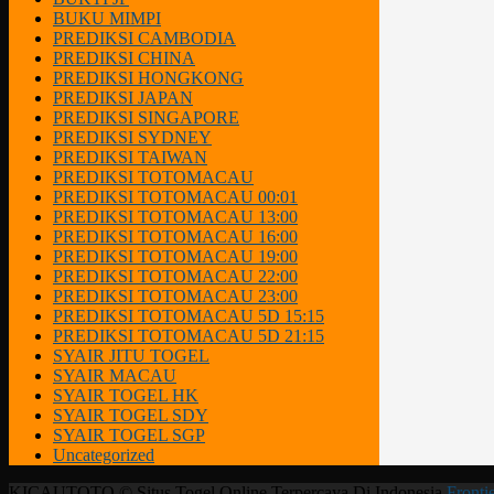
BUKU MIMPI
PREDIKSI CAMBODIA
PREDIKSI CHINA
PREDIKSI HONGKONG
PREDIKSI JAPAN
PREDIKSI SINGAPORE
PREDIKSI SYDNEY
PREDIKSI TAIWAN
PREDIKSI TOTOMACAU
PREDIKSI TOTOMACAU 00:01
PREDIKSI TOTOMACAU 13:00
PREDIKSI TOTOMACAU 16:00
PREDIKSI TOTOMACAU 19:00
PREDIKSI TOTOMACAU 22:00
PREDIKSI TOTOMACAU 23:00
PREDIKSI TOTOMACAU 5D 15:15
PREDIKSI TOTOMACAU 5D 21:15
SYAIR JITU TOGEL
SYAIR MACAU
SYAIR TOGEL HK
SYAIR TOGEL SDY
SYAIR TOGEL SGP
Uncategorized
KICAUTOTO © Situs Togel Online Terpercaya Di Indonesia
Fronti