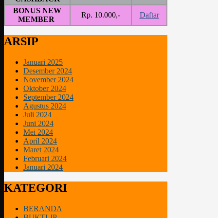
BONUS NEW
Rp. 10.000,-
Daftar
MEMBER
ARSIP
Januari 2025
Desember 2024
November 2024
Oktober 2024
September 2024
Agustus 2024
Juli 2024
Juni 2024
Mei 2024
April 2024
Maret 2024
Februari 2024
Januari 2024
KATEGORI
BERANDA
BUKTI JP