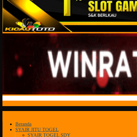
Beranda
SYAIR JITU TOGEL
SYAIR TOGEL SDY