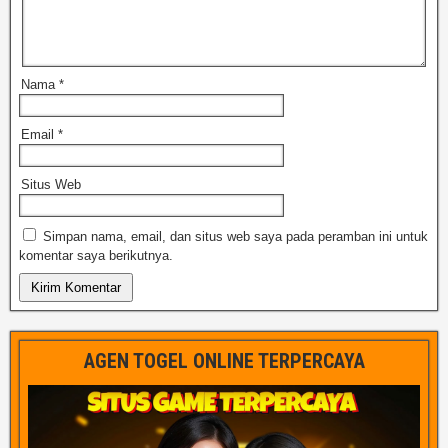
Nama
*
Email
*
Situs Web
Simpan nama, email, dan situs web saya pada peramban ini untuk
komentar saya berikutnya.
AGEN TOGEL ONLINE TERPERCAYA