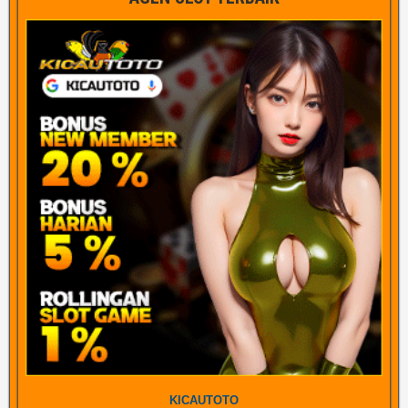
KICAUTOTO