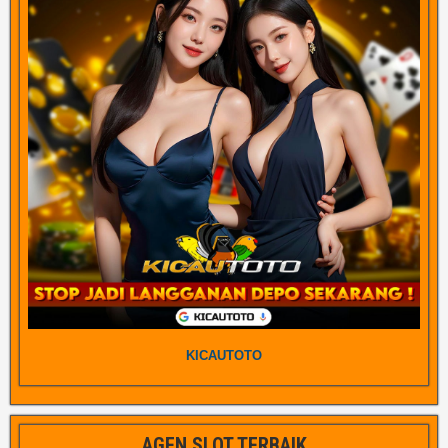
KICAUTOTO
AGEN SLOT TERBAIK