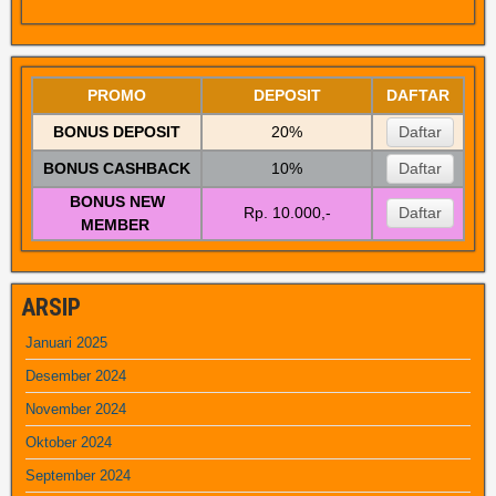
PROMO
DEPOSIT
DAFTAR
BONUS DEPOSIT
20%
Daftar
BONUS CASHBACK
10%
Daftar
BONUS NEW
Rp. 10.000,-
Daftar
MEMBER
ARSIP
Januari 2025
Desember 2024
November 2024
Oktober 2024
September 2024