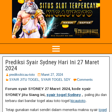
Prediksi Syair Sydney Hari Ini 27 Maret
2024
prediksikicau-toto
Maret 27, 2024
SYAIR JITU TOGEL
,
SYAIR TOGEL SDY
Comments
Forum syair SYDNEY 27 Maret 2024, kode syair
SYDNEY jitu Siang ini,
syair togel Sydney
,
paling jitu dan
terbaru dari bandar togel atau toto togel
kicautoto
.
Tetap gunakan naluri sendiri dalam menerka makna syair
togel