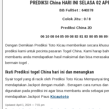
PREDIKSI China HARI INI SELASA 02 AP
BB FullSet : 640378
Colok Jitu : 0 / 8
Prediksi China 2D
06 10 08 04 05 09 08 83 81 83 80 85 86 89
Dengan Demikian Prediksi Toto Kicau memberikan secara khusu
prediksi kami untuk pecinta pasaran Togel China. Kami harap bahw
membantu anda mendapatkan hasil maksimal dan bisa merasaka
bermain togel .
Ikuti Prediksi togel China hari ini dan menangkan
Syair togel yang di racik oleh Prediksi Toto Kicau Mempunyai tin
mendaptakan Jackpot dengan mudah . Beragam cara rumus dan h
digunakan pada prediksi ini agar bisa membantu anda sebagai pe
mendapatkan Jackpot Paus
Kicautoto
Updated: April 1, 2024 — 7:01 pm