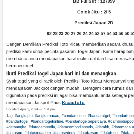
BB FullSet : 127859
Colok Jitu : 2/ 5
Prediksi Japan 2D
92 28 23 20 27 26 24 24 52 57 54 53 56 50 5
Dengan Demikian Prediksi Toto Kicau memberikan secara khusu
prediksi kami untuk pecinta pasaran Togel Japan. Kami harap bahw
membantu anda mendapatkan hasil maksimal dan bisa merasaka
bermain togel .
Ikuti Prediksi togel Japan hari ini dan menangkan
Syair togel yang di racik oleh Prediksi Toto Kicau Mempunyai tin
mendaptakan Jackpot dengan mudah . Beragam cara rumus dan h
digunakan pada prediksi ini agar bisa membantu anda sebagai pe
mendapatkan Jackpot Paus
Kicautoto
Updated: April 1, 2024 — 7:04 pm
Tag:
#angkajitu
,
#angkamacau
,
#bandaronline
,
#bandarotgel
,
#bandartepe
#bandartogel
,
#bandartogelonline
,
#bandartogelterpercaya
,
#cambodiapoo
#dataangka
,
#datacambodia
,
#datacambodiapools
,
#datahk
,
#datamacau
#datasgp
,
#datasingapore
,
#datasydney
,
#datataiwan
,
#datatogel
,
#datat