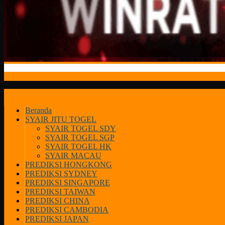
Beranda
SYAIR JITU TOGEL
SYAIR TOGEL SDY
SYAIR TOGEL SGP
SYAIR TOGEL HK
SYAIR MACAU
PREDIKSI HONGKONG
PREDIKSI SYDNEY
PREDIKSI SINGAPORE
PREDIKSI TAIWAN
PREDIKSI CHINA
PREDIKSI CAMBODIA
PREDIKSI JAPAN