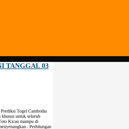
I TANGGAL 03
 Prediksi Togel Cambodia
n khusus untuk seluruh
i Toto Kicau mampu di
menyenangkan . Perhitungan