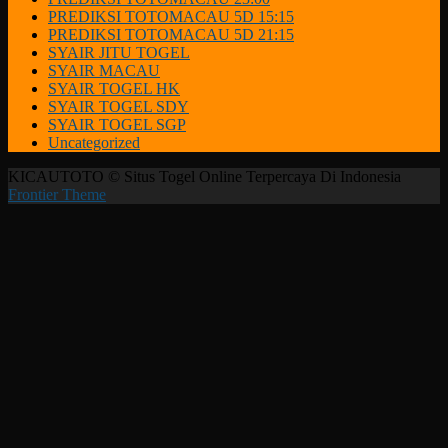
PREDIKSI TOTOMACAU 5D 15:15
PREDIKSI TOTOMACAU 5D 21:15
SYAIR JITU TOGEL
SYAIR MACAU
SYAIR TOGEL HK
SYAIR TOGEL SDY
SYAIR TOGEL SGP
Uncategorized
KICAUTOTO © Situs Togel Online Terpercaya Di Indonesia
Frontier Theme