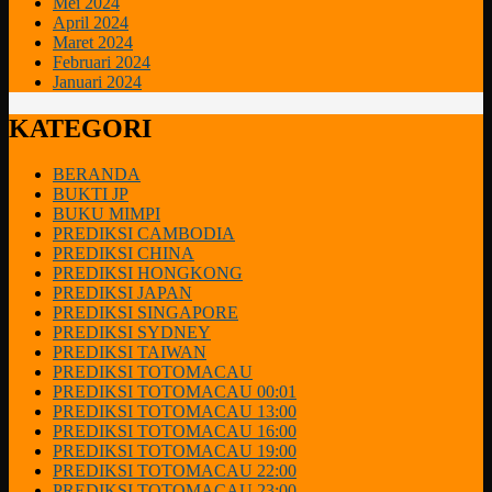
Mei 2024
April 2024
Maret 2024
Februari 2024
Januari 2024
KATEGORI
BERANDA
BUKTI JP
BUKU MIMPI
PREDIKSI CAMBODIA
PREDIKSI CHINA
PREDIKSI HONGKONG
PREDIKSI JAPAN
PREDIKSI SINGAPORE
PREDIKSI SYDNEY
PREDIKSI TAIWAN
PREDIKSI TOTOMACAU
PREDIKSI TOTOMACAU 00:01
PREDIKSI TOTOMACAU 13:00
PREDIKSI TOTOMACAU 16:00
PREDIKSI TOTOMACAU 19:00
PREDIKSI TOTOMACAU 22:00
PREDIKSI TOTOMACAU 23:00