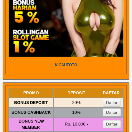
KICAUTOTO
PROMO
DEPOSIT
DAFTAR
BONUS DEPOSIT
20%
Daftar
BONUS CASHBACK
10%
Daftar
BONUS NEW
Rp. 10.000,-
Daftar
MEMBER