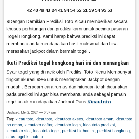
42 40 49 43 24 41 94 54 52 51 59 54 95 53
9Dengan Demikian Prediksi Toto Kicau memberikan secara
khusus perhitungan dan prediksi kami untuk pecinta pasaran
Togel Hongkong. Kami harap bahwa prediksi ini dapat
membantu anda mendapatkan hasil maksimal dan bisa
merasakan jackpot dalam bermain togel .
Ikuti Prediksi togel hongkong hari ini dan menangkan
Syair togel yang di racik oleh Prediksi Toto Kicau Mempunyai
tingkat akurasi 99% untuk mendaptakan Jackpot dengan
mudah . Beragam cara rumus dan hitungan telah digunakan
pada prediksi ini agar bisa membantu anda sebagai pemain
togel untuk mendapatkan Jackpot Paus
Kicautoto
Updated: Mei 2, 2024 — 6:37 pm
Tag:
kicau toto
,
kicautoto
,
kicautoto akses
,
kicautoto aman
,
kicautoto
bo aman
,
kicautoto daftar
,
kicautoto login
,
kicautoto prediksi
,
kicautoto slot
,
kicautoto togel
,
prediksi hk hari ini
,
prediksi hongkong
,
situs togel kicautoto