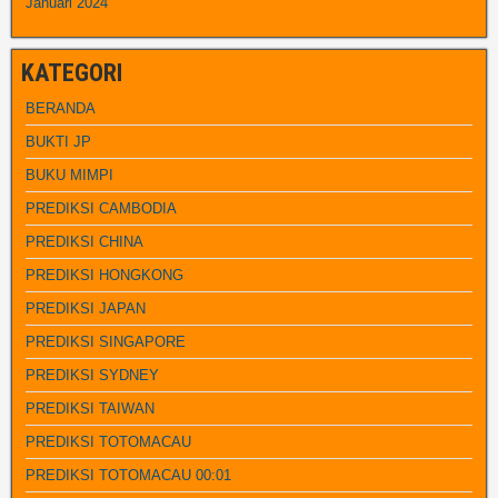
Januari 2024
KATEGORI
BERANDA
BUKTI JP
BUKU MIMPI
PREDIKSI CAMBODIA
PREDIKSI CHINA
PREDIKSI HONGKONG
PREDIKSI JAPAN
PREDIKSI SINGAPORE
PREDIKSI SYDNEY
PREDIKSI TAIWAN
PREDIKSI TOTOMACAU
PREDIKSI TOTOMACAU 00:01