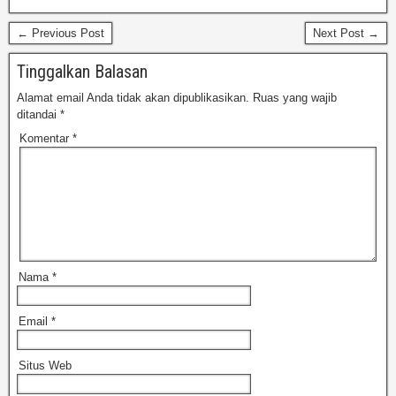
← Previous Post
Next Post →
Tinggalkan Balasan
Alamat email Anda tidak akan dipublikasikan.
Ruas yang wajib
ditandai
*
Komentar
*
Nama
*
Email
*
Situs Web