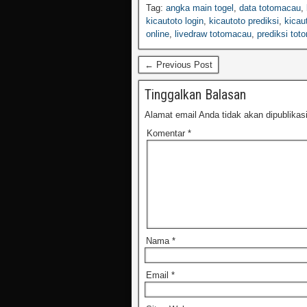
Tag:
angka main togel
,
data totomacau
,
kicautoto login
,
kicautoto prediksi
,
kicau
online
,
livedraw totomacau
,
prediksi to
← Previous Post
Tinggalkan Balasan
Alamat email Anda tidak akan dipublikas
Komentar
*
Nama
*
Email
*