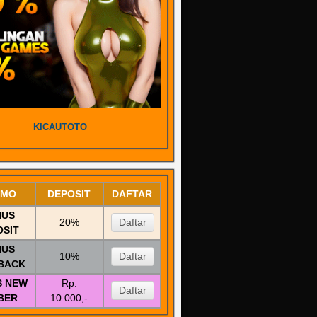
KICAUTOTO
OMO
DEPOSIT
DAFTAR
NUS
20%
Daftar
OSIT
NUS
10%
Daftar
BACK
S NEW
Rp.
Daftar
BER
10.000,-