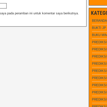
KATEG
saya pada peramban ini untuk komentar saya berikutnya.
BERANDA
BUKTI JP
BUKU MIM
PREDIKS
PREDIKSI
PREDIKS
PREDIKSI
PREDIKS
PREDIKS
PREDIKSI
PREDIKS
PREDIKSI
PREDIKSI