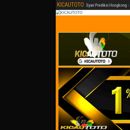
KICAUTOTO
Syair Prediksi Hongkong -