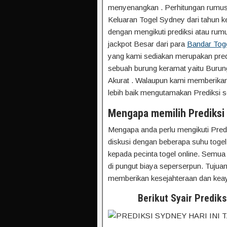
menyenangkan . Perhitungan rumus s
Keluaran Togel Sydney dari tahun k
dengan mengikuti prediksi atau ru
jackpot Besar dari para
Bandar Toge
yang kami sediakan merupakan predi
sebuah burung keramat yaitu Burun
Akurat . Walaupun kami memberikan Pre
lebih baik mengutamakan Prediksi 
Mengapa memilih Prediksi 
Mengapa anda perlu mengikuti Pred
diskusi dengan beberapa suhu togel
kepada pecinta togel online. Semua 
di pungut biaya seperserpun. Tujuan
memberikan kesejahteraan dan keay
Berikut Syair Prediks