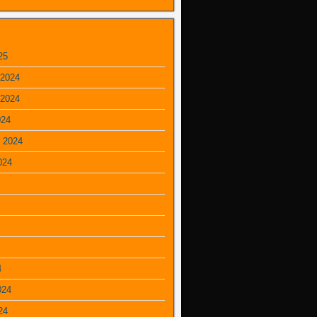
25
2024
2024
024
 2024
024
4
024
24