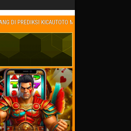
PREDIKSI KICAUTOTO MENYEDIAKAN PREDIKSI TOGEL TE