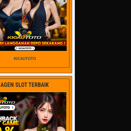
KICAUTOTO
AGEN SLOT TERBAIK