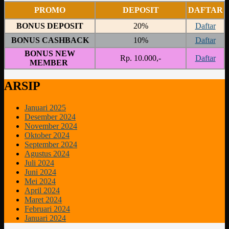
PROMO
DEPOSIT
DAFTAR
BONUS DEPOSIT
20%
Daftar
BONUS CASHBACK
10%
Daftar
BONUS NEW
Rp. 10.000,-
Daftar
MEMBER
ARSIP
Januari 2025
Desember 2024
November 2024
Oktober 2024
September 2024
Agustus 2024
Juli 2024
Juni 2024
Mei 2024
April 2024
Maret 2024
Februari 2024
Januari 2024