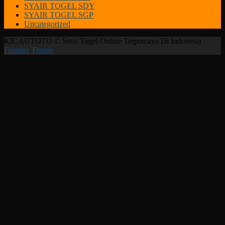
SYAIR TOGEL SDY
SYAIR TOGEL SGP
Uncategorized
KICAUTOTO © Situs Togel Online Terpercaya Di Indonesia
Frontier Theme