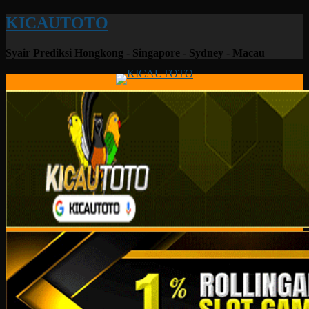
KICAUTOTO
Syair Prediksi Hongkong - Singapore - Sydney - Macau
SELAMAT DATANG DI PREDIKSI KICAUTOTO MENYEDI