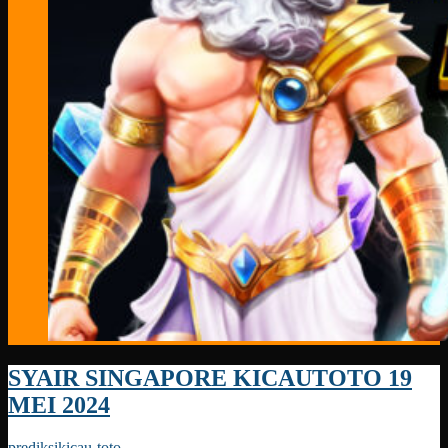
SYAIR SINGAPORE KICAUTOTO 19
MEI 2024
prediksikicau-toto