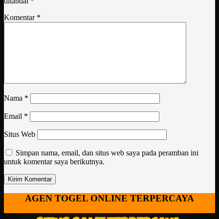
ditandai
*
Komentar
*
Nama
*
Email
*
Situs Web
Simpan nama, email, dan situs web saya pada peramban ini
untuk komentar saya berikutnya.
AGEN TOGEL ONLINE TERPERCAYA