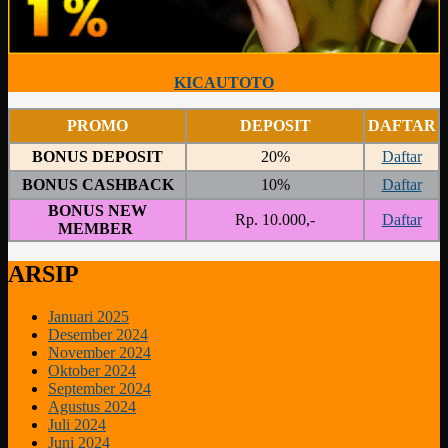
KICAUTOTO
PROMO
DEPOSIT
DAFTAR
BONUS DEPOSIT
20%
Daftar
BONUS CASHBACK
10%
Daftar
BONUS NEW
Rp. 10.000,-
Daftar
MEMBER
ARSIP
Januari 2025
Desember 2024
November 2024
Oktober 2024
September 2024
Agustus 2024
Juli 2024
Juni 2024