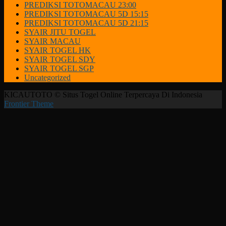
PREDIKSI TOTOMACAU 23:00
PREDIKSI TOTOMACAU 5D 15:15
PREDIKSI TOTOMACAU 5D 21:15
SYAIR JITU TOGEL
SYAIR MACAU
SYAIR TOGEL HK
SYAIR TOGEL SDY
SYAIR TOGEL SGP
Uncategorized
KICAUTOTO © Situs Togel Online Terpercaya Di Indonesia
Frontier Theme